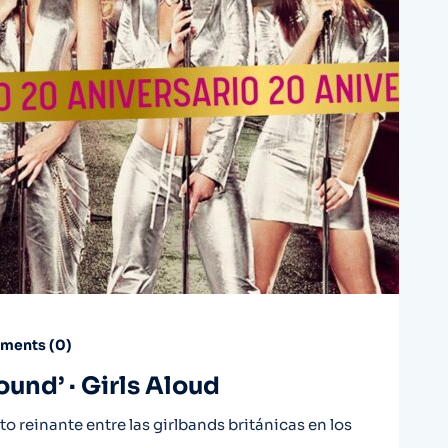
ents (
0
)
und’ · Girls Aloud
o reinante entre las girlbands británicas en los