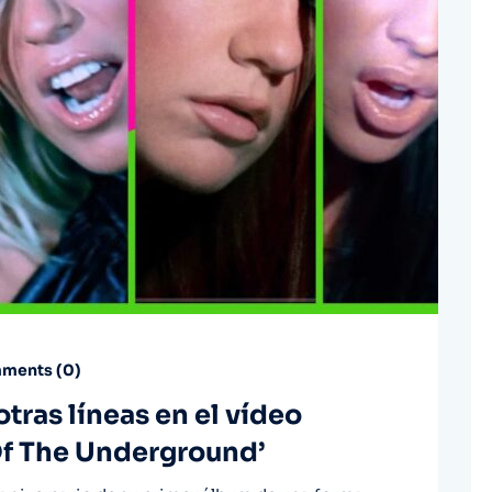
ments (
0
)
otras líneas en el vídeo
Of The Underground’