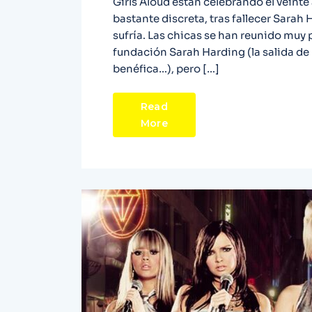
Girls Aloud están celebrando el veint
bastante discreta, tras fallecer Sarah 
sufría. Las chicas se han reunido muy
fundación Sarah Harding (la salida de
benéfica…), pero […]
Read
More