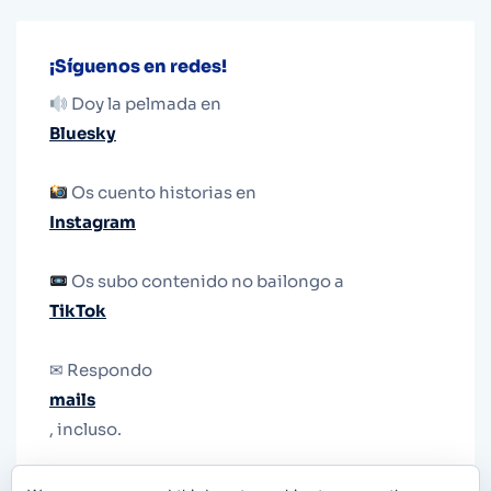
¡Síguenos en redes!
Doy la pelmada en
Bluesky
Os cuento historias en
Instagram
Os subo contenido no bailongo a
TikTok
✉ Respondo
mails
, incluso.
Y si una persona no puede tener teléfono, que