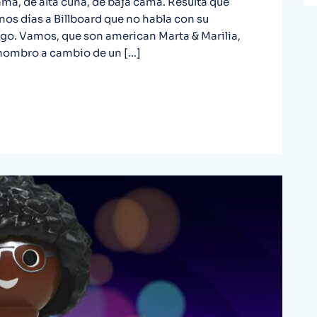
ama, de alta cuna, de baja cama. Resulta que
nos días a Billboard que no habla con su
. Vamos, que son american Marta & Marilia,
l hombro a cambio de un […]