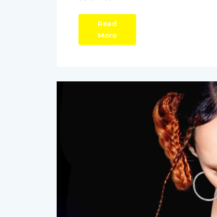
Read
More