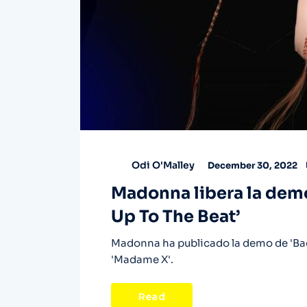
Odi O'Malley
December 30, 2022
Madonna libera la demo
Up To The Beat’
Madonna ha publicado la demo de 'Back
'Madame X'.
Read