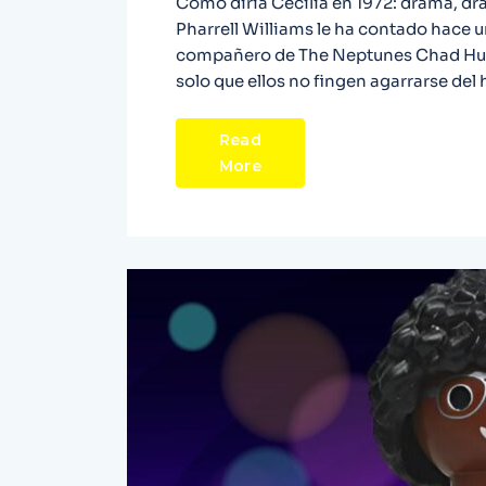
Como diría Cecilia en 1972: drama, dr
Pharrell Williams le ha contado hace u
compañero de The Neptunes Chad Hugo
solo que ellos no fingen agarrarse de
Read
More