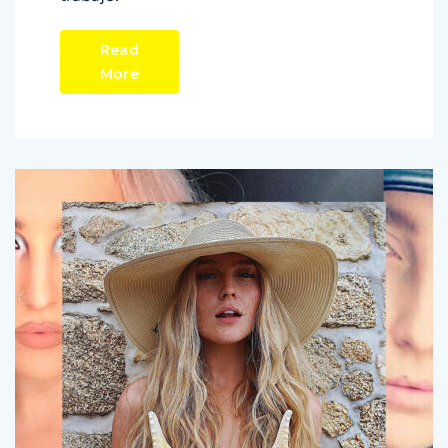
Read
More