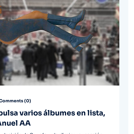
Comments (
0
)
pulsa varios álbumes en lista,
 Anuel AA