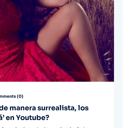
ments (
0
)
de manera surrealista, los
á’ en Youtube?