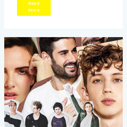
Read
More