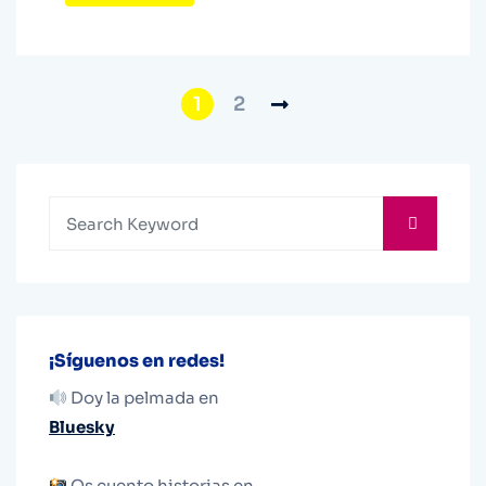
1
2
¡Síguenos en redes!
Doy la pelmada en
Bluesky
Os cuento historias en