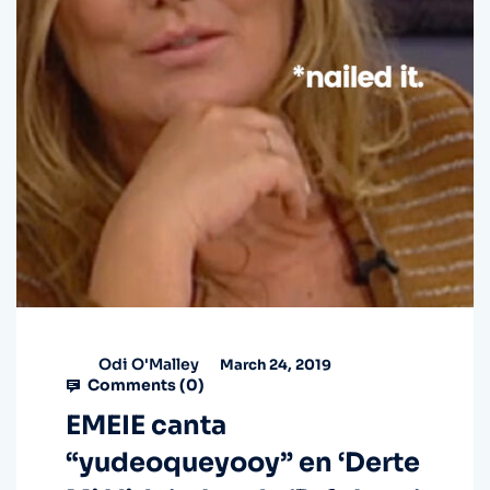
Odi O'Malley
March 24, 2019
Comments (
0
)
EMEIE canta
“yudeoqueyooy” en ‘Derte