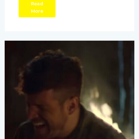
Read
More