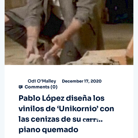
Odi O'Malley
December 17, 2020
Comments (
0
)
Pablo López diseña los
vinilos de ‘Unikornio’ con
las cenizas de su c̶a̶r̶r̶…
piano quemado