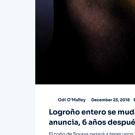
Odi O'Malley
December 23, 2018
Logroño entero se muda
anuncia, 6 años después
El coño de Soraya pasará a tener unos 