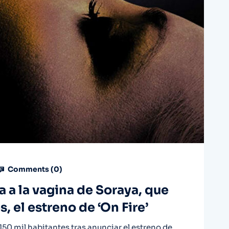
Comments (
0
)
 a la vagina de Soraya, que
, el estreno de ‘On Fire’
150 mil habitantes tras anunciar el estreno de