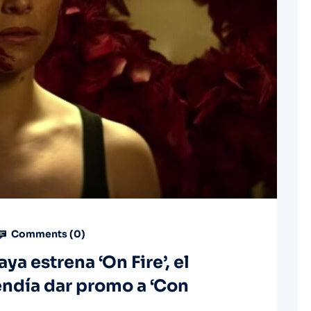
Comments (
0
)
aya estrena ‘On Fire’, el
tendía dar promo a ‘Con