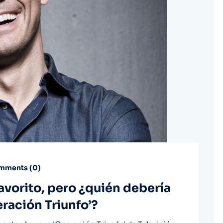
ments (
0
)
avorito, pero ¿quién debería
ración Triunfo’?