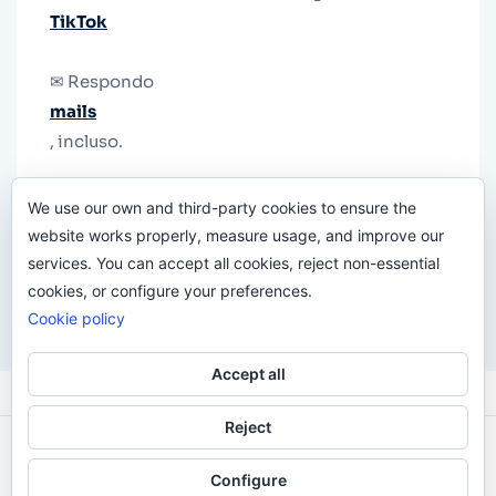
TikTok
✉ Respondo
mails
, incluso.
Y si una persona no puede tener teléfono, que
We use our own and third-party cookies to ensure the
le quiten el teléfono.
website works properly, measure usage, and improve our
services. You can accept all cookies, reject non-essential
cookies, or configure your preferences.
Cookie policy
Accept all
Reject
Odi O'Malley © 2016-2025. Todos Los Derechos
Configure
Reservados.