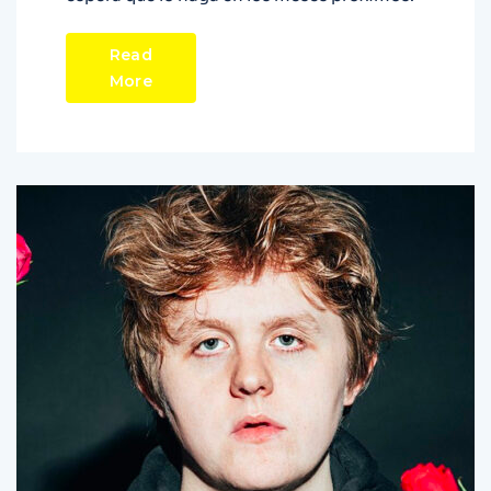
Read
More