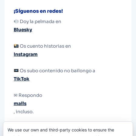
¡Síguenos en redes!
Doy la pelmada en
Bluesky
Os cuento historias en
Instagram
Os subo contenido no bailongo a
TikTok
✉ Respondo
mails
, incluso.
Y si una persona no puede tener teléfono, que
We use our own and third-party cookies to ensure the
le quiten el teléfono.