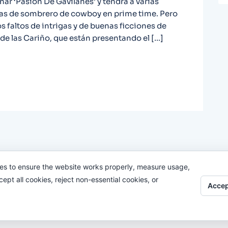
nar ‘Pasión De Gavilanes’ y tendrá a varias
gas de sombrero de cowboy en prime time. Pero
faltos de intrigas y de buenas ficciones de
 de las Cariño, que están presentando el […]
es to ensure the website works properly, measure usage,
pt all cookies, reject non-essential cookies, or
Accep
Odi O'Malley © 2016-2025. Todos Los Derechos Reservados