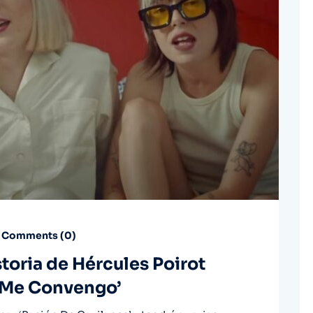
Comments (
0
)
toria de Hércules Poirot
 Me Convengo’