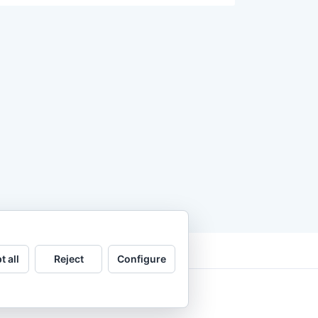
t all
Reject
Configure
.