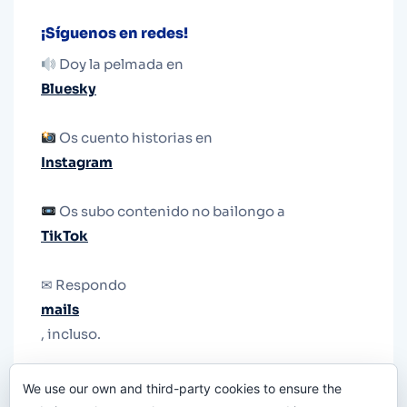
¡Síguenos en redes!
Doy la pelmada en
Bluesky
Os cuento historias en
Instagram
Os subo contenido no bailongo a
TikTok
✉ Respondo
mails
, incluso.
Y si una persona no puede tener teléfono, que
We use our own and third-party cookies to ensure the
le quiten el teléfono.