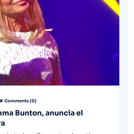
Comments (
0
)
mma Bunton, anuncia el
ra