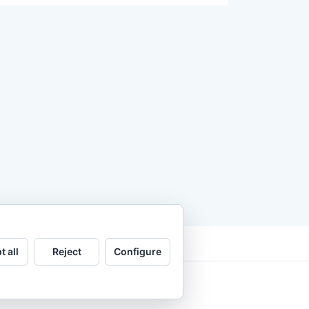
t all
Reject
Configure
.