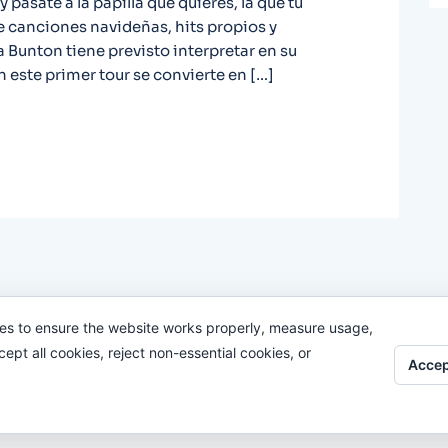
 pásate a la papilla que quieres, la que tú
 de canciones navideñas, hits propios y
 Bunton tiene previsto interpretar en su
on este primer tour se convierte en […]
es to ensure the website works properly, measure usage,
pt all cookies, reject non-essential cookies, or
Accep
Odi O'Malley © 2016-2025. Todos Los Derechos Reservados