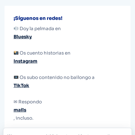
¡Síguenos en redes!
Doy la pelmada en
Bluesky
Os cuento historias en
Instagram
Os subo contenido no bailongo a
TikTok
✉ Respondo
mails
, incluso.
Y si una persona no puede tener teléfono, que