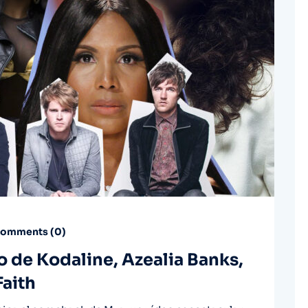
omments (
0
)
o de Kodaline, Azealia Banks,
Faith