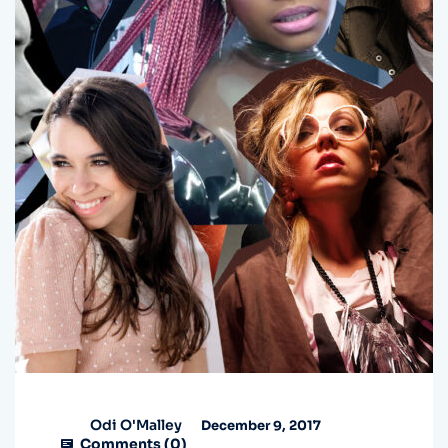
Odi O'Malley
December 9, 2017
Comments (
0
)