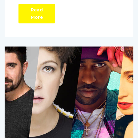
Read
More