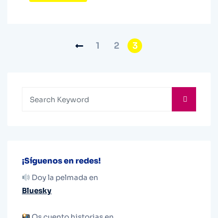
1
2
3
¡Síguenos en redes!
Doy la pelmada en
Bluesky
Os cuento historias en