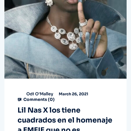
Odi O'Malley
March 26, 2021
Comments (
0
)
Lil Nas X los tiene
cuadrados en el homenaje
a EMEIE que no es