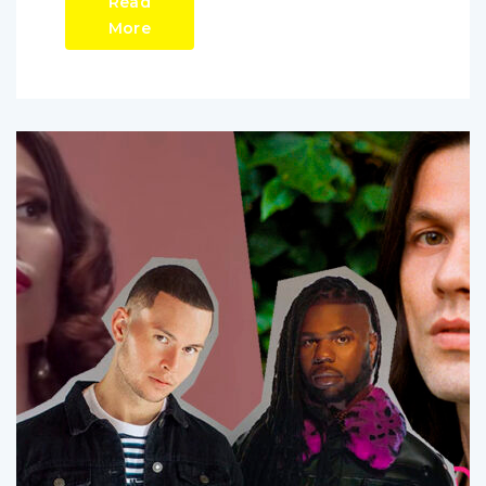
Read
More