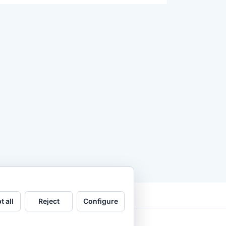
t all
Reject
Configure