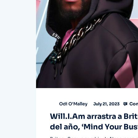
Com
Odi O'Malley
July 21, 2023
Will.I.Am arrastra a Br
del año, ‘Mind Your Bus