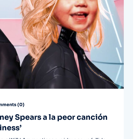
ments (
0
)
itney Spears a la peor canción
iness’