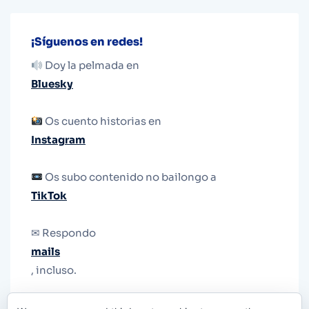
¡Síguenos en redes!
Doy la pelmada en
Bluesky
Os cuento historias en
Instagram
Os subo contenido no bailongo a
TikTok
✉ Respondo
mails
, incluso.
Y si una persona no puede tener teléfono, que