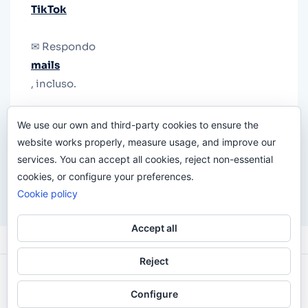
TikTok
✉ Respondo
mails
, incluso.
Y si una persona no puede tener teléfono, que
We use our own and third-party cookies to ensure the
le quiten el teléfono.
website works properly, measure usage, and improve our
services. You can accept all cookies, reject non-essential
cookies, or configure your preferences.
Cookie policy
Accept all
Reject
Odi O'Malley © 2016-2025. Todos Los Derechos
Configure
Reservados.