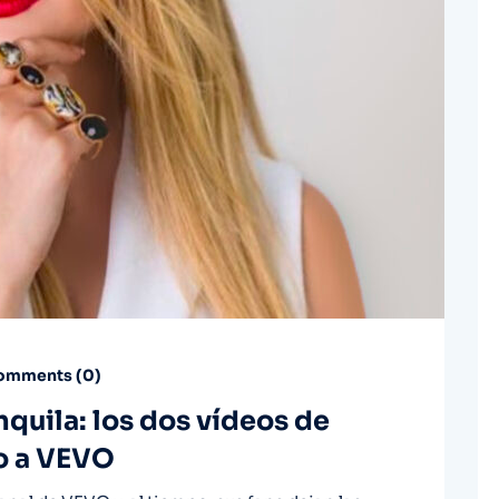
mments (
0
)
quila: los dos vídeos de
o a VEVO