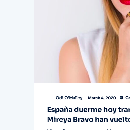
Co
Odi O'Malley
March 4, 2020
España duerme hoy tran
Mireya Bravo han vuelt