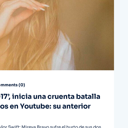
mments (
0
)
7’, inicia una cruenta batalla
os en Youtube: su anterior
lor Swift: Mireya Bravo sufre el hurto de sus dos