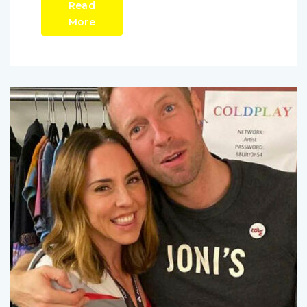
Read
More