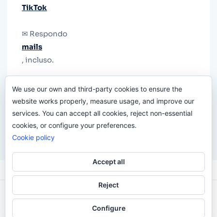
TikTok
✉ Respondo
mails
, incluso.
Y si una persona no puede tener teléfono, que
We use our own and third-party cookies to ensure the
le quiten el teléfono.
website works properly, measure usage, and improve our
services. You can accept all cookies, reject non-essential
cookies, or configure your preferences.
Cookie policy
Accept all
Reject
Odi O'Malley © 2016-2025. Todos Los Derechos
Configure
Reservados.