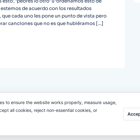
esto’, ‘peores lo otro’ u ‘ordenamos esto de
 estemos de acuerdo con los resultados
, que cada uno les pone un punto de vista pero
erar canciones que no es que hubiéramos […]
es to ensure the website works properly, measure usage,
pt all cookies, reject non-essential cookies, or
Accep
Odi O'Malley © 2016-2025. Todos Los Derechos Reservados