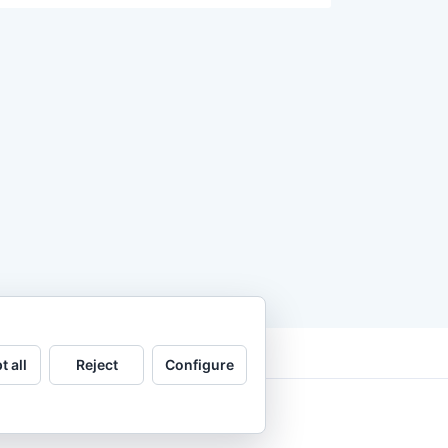
t all
Reject
Configure
.