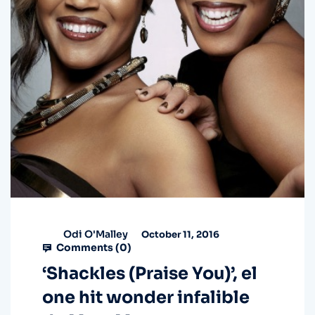
Odi O'Malley
October 11, 2016
Comments (
0
)
‘Shackles (Praise You)’, el
one hit wonder infalible