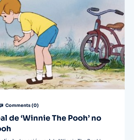
Comments (
0
)
eal de ‘Winnie The Pooh’ no
ooh