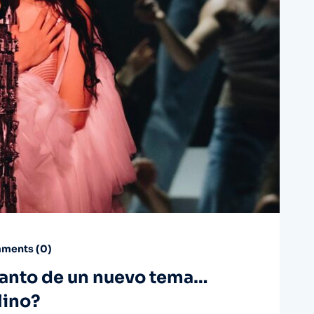
ments (
0
)
lanto de un nuevo tema…
lino?