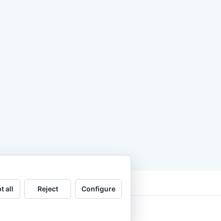
t all
Reject
Configure
.