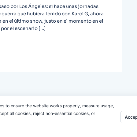
 paso por Los Ángeles: si hace unas jornadas
 guerra que hubiera tenido con Karol G, ahora
en el último show, justo en el momento en el
por el escenario […]
es to ensure the website works properly, measure usage,
pt all cookies, reject non-essential cookies, or
Accep
Odi O'Malley © 2016-2025. Todos Los Derechos Reservados