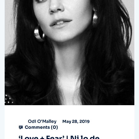
Odi O'Malley
May 28, 2019
Comments (
0
)
‘Love + Fear’ | Ni lo de