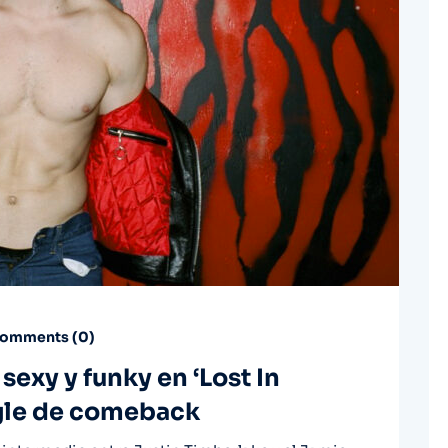
omments (
0
)
exy y funky en ‘Lost In
ngle de comeback