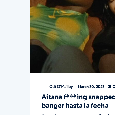
C
Odi O'Malley
March 30, 2023
Aitana f***ing snapped
banger hasta la fecha