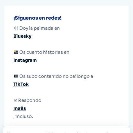
¡Síguenos en redes!
Doy la pelmada en
Bluesky
Os cuento historias en
Instagram
Os subo contenido no bailongo a
TikTok
✉ Respondo
mails
, incluso.
Y si una persona no puede tener teléfono, que