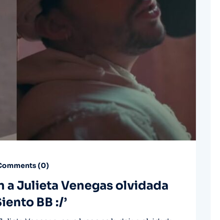
omments (
0
)
n a Julieta Venegas olvidada
iento BB :/’