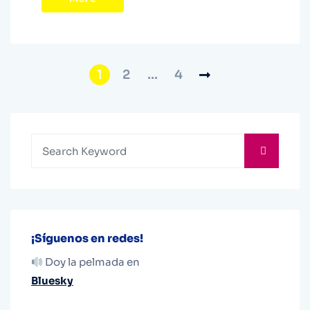
1
2
…
4
¡Síguenos en redes!
Doy la pelmada en
Bluesky