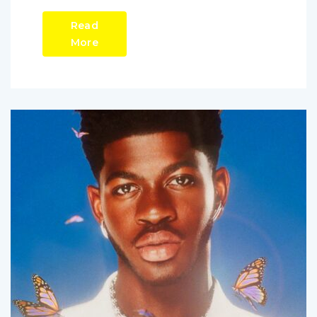
Read
More