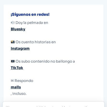
¡Síguenos en redes!
Doy la pelmada en
Bluesky
Os cuento historias en
Instagram
Os subo contenido no bailongo a
TikTok
✉ Respondo
mails
, incluso.
Y si una persona no puede tener teléfono, que