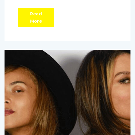
Read
More