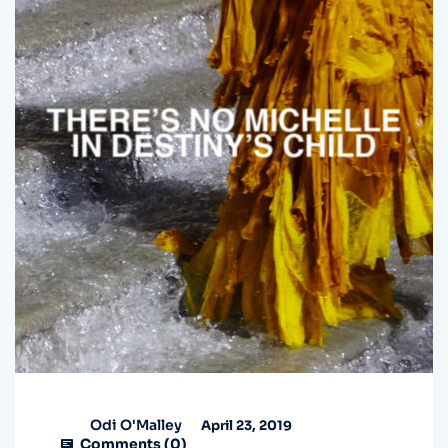
Odi O'Malley
April 23, 2019
Comments (
0
)