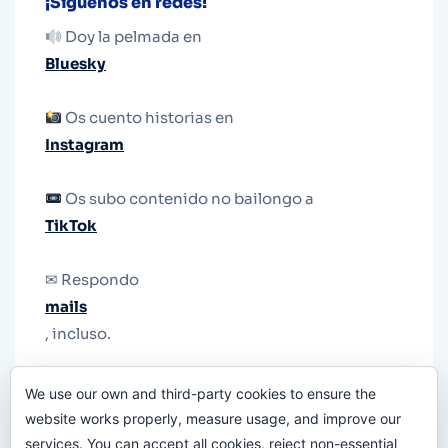
¡Síguenos en redes!
Doy la pelmada en
Bluesky
Os cuento historias en
Instagram
Os subo contenido no bailongo a
TikTok
✉ Respondo
mails
, incluso.
Y si una persona no puede tener teléfono, que
We use our own and third-party cookies to ensure the
le quiten el teléfono.
website works properly, measure usage, and improve our
services. You can accept all cookies, reject non-essential