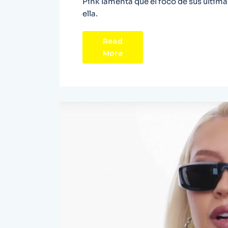
Pink lamenta que el foco de sus última
ella.
Read
More