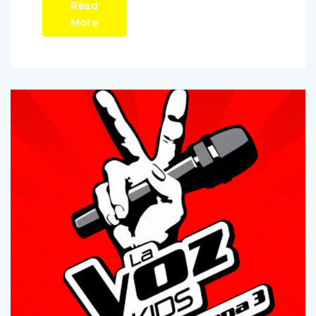
Read
More