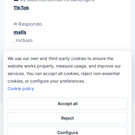
TikTok
✉ Respondo
mails
, incluso.
Y si una persona no puede tener teléfono, que
We use our own and third-party cookies to ensure the
le quiten el teléfono.
website works properly, measure usage, and improve our
services. You can accept all cookies, reject non-essential
cookies, or configure your preferences.
Cookie policy
Accept all
Reject
Odi O'Malley © 2016-2025. Todos Los Derechos
Configure
Reservados.