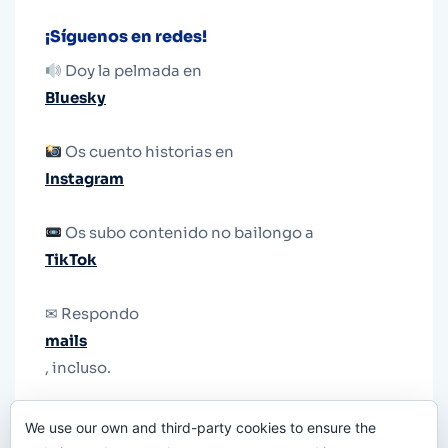
¡Síguenos en redes!
Doy la pelmada en
Bluesky
Os cuento historias en
Instagram
Os subo contenido no bailongo a
TikTok
✉ Respondo
mails
, incluso.
Y si una persona no puede tener teléfono, que
We use our own and third-party cookies to ensure the
le quiten el teléfono.