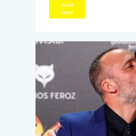
Read
More