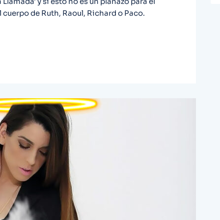
a Llamada' y si esto no es un planazo para el
el cuerpo de Ruth, Raoul, Richard o Paco.