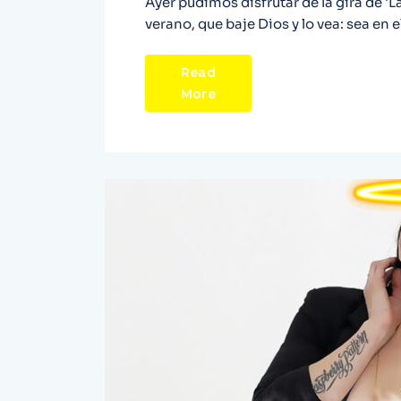
Ayer pudimos disfrutar de la gira de 'L
verano, que baje Dios y lo vea: sea en 
Read
More