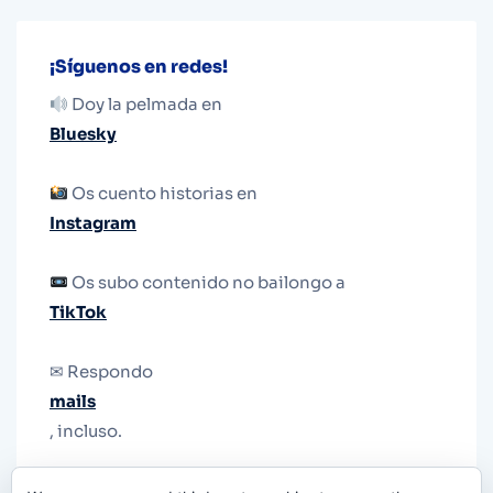
¡Síguenos en redes!
Doy la pelmada en
Bluesky
Os cuento historias en
Instagram
Os subo contenido no bailongo a
TikTok
✉ Respondo
mails
, incluso.
Y si una persona no puede tener teléfono, que