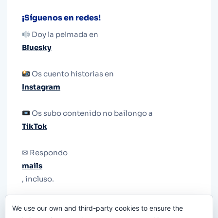
¡Síguenos en redes!
Doy la pelmada en
Bluesky
Os cuento historias en
Instagram
Os subo contenido no bailongo a
TikTok
✉ Respondo
mails
, incluso.
Y si una persona no puede tener teléfono, que
We use our own and third-party cookies to ensure the
le quiten el teléfono.