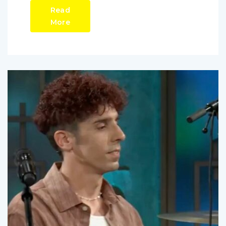
Read
More