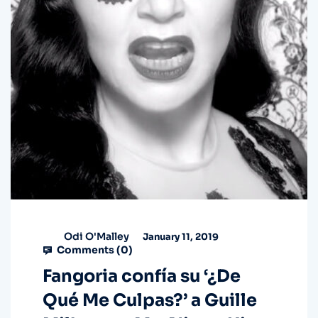
Odi O'Malley
January 11, 2019
Comments (
0
)
Fangoria confía su ‘¿De
Qué Me Culpas?’ a Guille