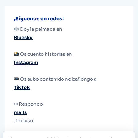
¡Síguenos en redes!
Doy la pelmada en
Bluesky
Os cuento historias en
Instagram
Os subo contenido no bailongo a
TikTok
✉ Respondo
mails
, incluso.
Y si una persona no puede tener teléfono, que