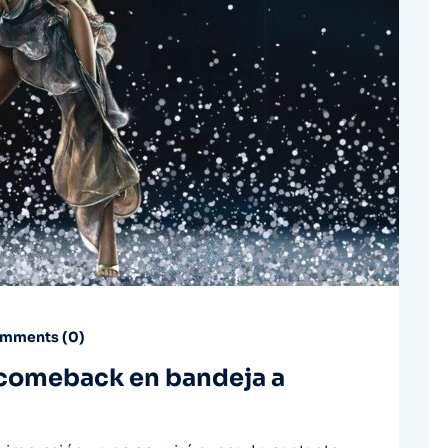
mments (
0
)
 comeback en bandeja a