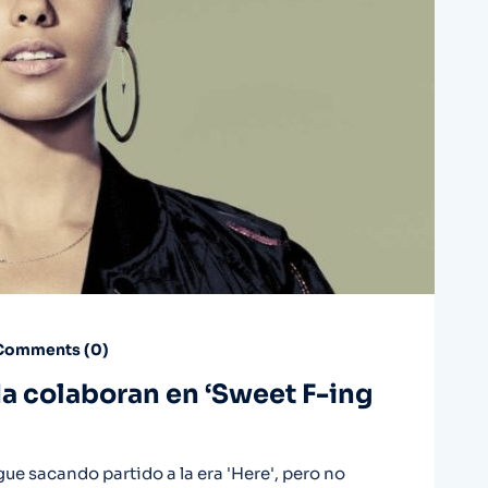
omments (
0
)
da colaboran en ‘Sweet F-ing
gue sacando partido a la era 'Here', pero no