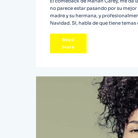
El comeback de Mariah Carey, me da la
no parece estar pasando por su mejor
madre y su hermana, y profesionalment
Navidad. Sí, habla de que tiene tema
Read
More